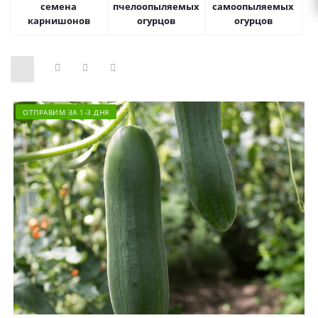
семена
пчелоопыляемых
самоопыляемых
карнишонов
огурцов
огурцов
ОТПРАВИМ ЗА 1-3 ДНЯ