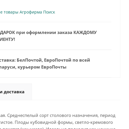
се товары Агрофирма Поиск
ДАРОК при оформлении заказа КАЖДОМУ
ИЕНТУ!
ставка: БелПочтой, ЕвроПочтой по всей
ларуси, курьером ЕвроПочты
и доставка
ая. Среднеспелый сорт столового назначения, период
етистое. Плоды кубовидной формы, светло-кремового
гко режется (как масло). Идеально подходит как начинка