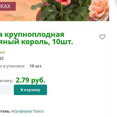
а крупноплодная
яный король, 10шт.
чии
5С
о в упаковке:
10 шт.
2.79
руб.
аковку:
В корзину
тель:
Агрофирма Поиск