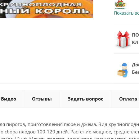
Показать в
ПО
КЛ
До
Бе
Видео
Отзывы
Задать вопрос
Оплата 
ля пирогов, приготовления пюре и джема. Вид крупноплодн
го сбора плодов 100-120 дней. Растение мощное, среднепл
4 кг (до 12 кг). Мякоть толстая, оранжевая, крахмалистая, ле