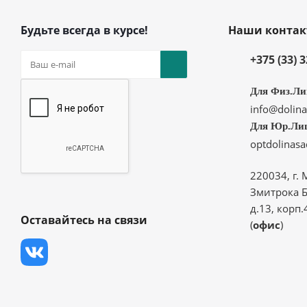
Будьте всегда в курсе!
Наши конта
+375 (33) 
Для Физ.Ли
info@dolina
Для Юр.Ли
optdolinas
220034, г. 
Змитрока Б
д.13, корп.
Оставайтесь на связи
(
офис
)