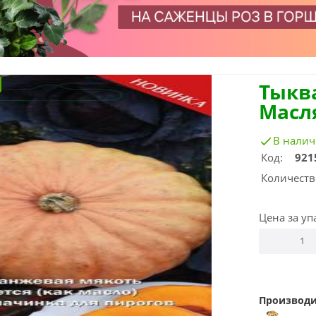
Тыкв
Масл
В нали
Код:
921
Количеств
Цена за уп
Производи