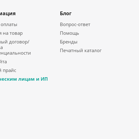
мация
Блог
 оплаты
Вопрос-ответ
я на товар
Помощь
ый договор/
Бренды
а
Печатный каталог
енциальности
йта
 прайс
еским лицам и ИП