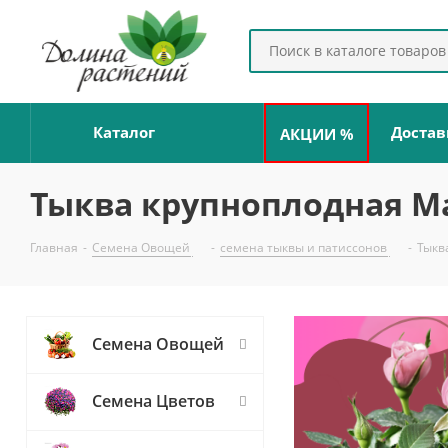
Каталог
Достав
АКЦИИ %
Тыква крупноплодная Ма
Главная
-
Семена Овощей
-
семена тыквы и патиссонов
-
Тыкв
Семена Овощей
Семена Цветов