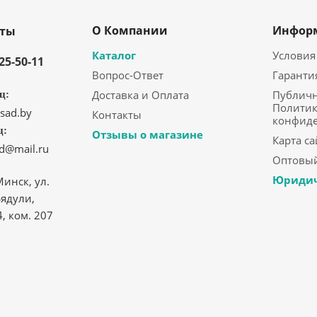
О Компании
Инфор
кты
Каталог
Условия
325-50-11
Вопрос-Ответ
Гаранти
Доставка и Оплата
Публичн
ц:
Политик
sad.by
Контакты
конфид
ц:
Отзывы о магазине
Карта са
ad@mail.ru
Оптовый
Юридич
Минск, ул.
ядули,
4, ком. 207