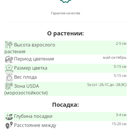
Гарантия качества
О растении:
2-5 см
Высота взрослого
растения
май-октябрь
Период цветения
5-15 см
Размер цветка
5-15 см
Вес плода
5a (от -26,1С до -28,9С)
Зона USDA
(морозостойкости)
Посадка:
3-4 см
Глубина посадки
15-20 см
Расстояние между