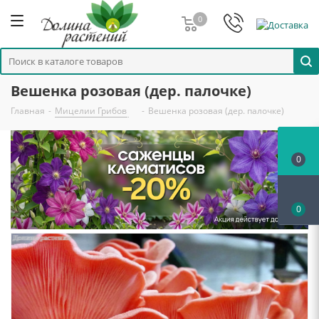
0
Вешенка розовая (дер. палочке)
Главная
-
Мицелии Грибов
-
Вешенка розовая (дер. палочке)
0
0