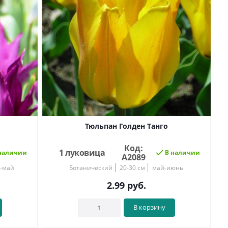
Тюльпан Голден Танго
Код:
1 луковица
наличии
В наличии
А2089
-май
Ботанический
20-30 см
май-июнь
2.99
руб.
В корзину