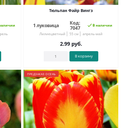
Тюльпан Файр Вингз
Код:
1 луковица
наличии
В наличии
7047
рель
Лилиецветный
55 см
апрель-май
2.99
руб.
В корзину
ПРЕДЗАКАЗ ОСЕНЬ