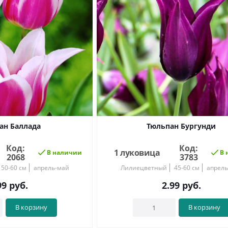
ан Баллада
Тюльпан Бургунди
Код:
Код:
1 луковица
В наличии
В 
2068
3783
50-60 см
апрель-май
Лилиецветный
45-60 см
апрель
99
руб.
2.99
руб.
В корзину
В корзину