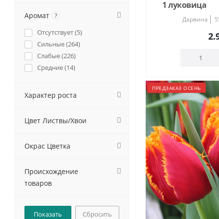
1 луковица
Аромат
?
Дарвина
5
Отсутствует (
5
)
2.
Сильные (
264
)
Слабые (
226
)
Средние (
14
)
ПРЕДЗАКАЗ ОСЕНЬ
Характер роста
Цвет Листвы/Хвои
Окрас Цветка
Происхождение
товаров
Сбросить