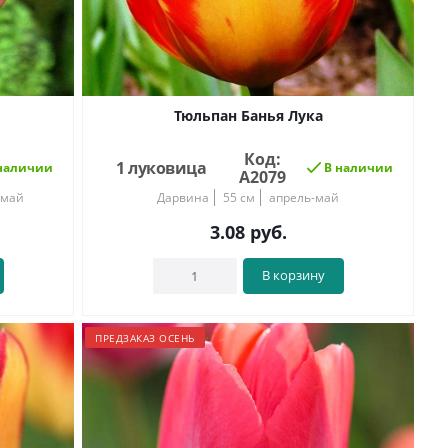
Тюльпан Банья Лука
Код:
1 луковица
наличии
В наличии
А2079
-май
Дарвина
55 см
апрель-май
3.08
руб.
В корзину
ПРЕДЗАКАЗ ОСЕНЬ