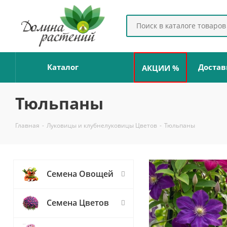
Каталог
Достав
АКЦИИ %
Тюльпаны
Главная
-
Луковицы и клубнелуковицы Цветов
-
Тюльпаны
Семена Овощей
Семена Цветов