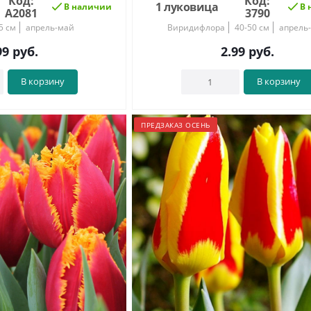
Код:
Код:
1 луковица
В наличии
В 
А2081
3790
5 см
апрель-май
Виридифлора
40-50 см
апрель
99
руб.
2.99
руб.
В корзину
В корзину
ПРЕДЗАКАЗ ОСЕНЬ