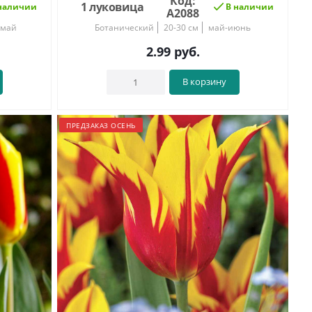
Код:
1 луковица
наличии
В наличии
А2088
-май
Ботанический
20-30 см
май-июнь
2.99
руб.
В корзину
ПРЕДЗАКАЗ ОСЕНЬ