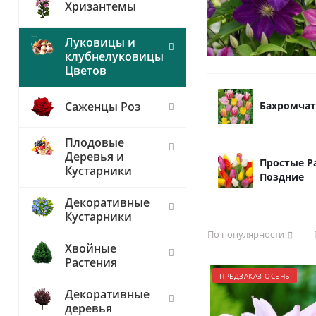
Хризантемы
Луковицы и
клубнелуковицы
Цветов
Бахромча
Саженцы Роз
Плодовые
Деревья и
Простые Р
Кустарники
Поздние
Декоративные
Кустарники
По популярности
Хвойные
Растения
ПРЕДЗАКАЗ ОСЕНЬ
Декоративные
деревья