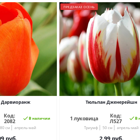
ПРЕДЗАКАЗ ОСЕНЬ
 Дарвиоранж
Тюльпан Дженерейшн
Код:
Код:
1 луковица
В наличии
В 
2082
Л527
-80 см
апрель-май
Триумф
50 см
апрель-май
99
руб.
2.99
руб.