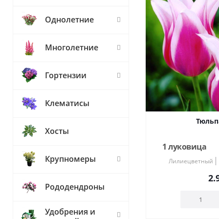
Однолетние
Многолетние
Гортензии
Клематисы
Тюльп
Хосты
1 луковица
Крупномеры
Лилиецветный
2.
Рододендроны
Удобрения и