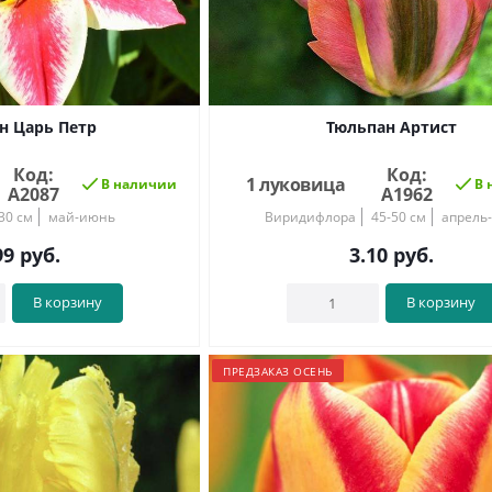
н Царь Петр
Тюльпан Артист
Код:
Код:
1 луковица
В наличии
В 
А2087
А1962
30 см
май-июнь
Виридифлора
45-50 см
апрель
99
руб.
3.10
руб.
В корзину
В корзину
ПРЕДЗАКАЗ ОСЕНЬ