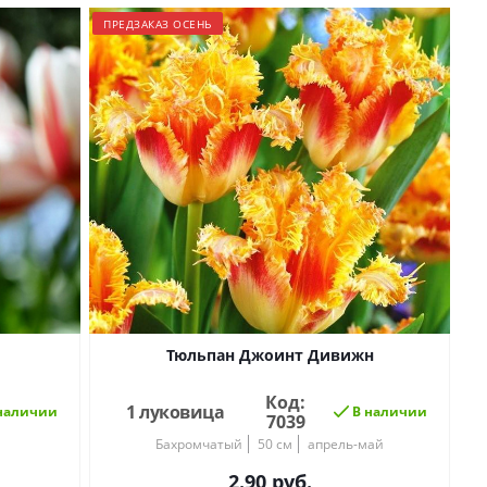
ПРЕДЗАКАЗ ОСЕНЬ
Тюльпан Джоинт Дивижн
Код:
1 луковица
наличии
В наличии
7039
Бахромчатый
50 см
апрель-май
2.90
руб.