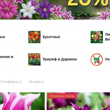
Ли
тые
Букетные
Ви
анние и
Триумф и Дарвина
Не
По алфавиту
По цене
ПРЕДЗАКАЗ ОСЕНЬ