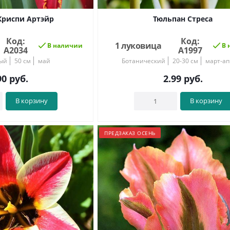
Криспи Артэйр
Тюльпан Стреса
Код:
Код:
1 луковица
В наличии
В 
А2034
А1997
ый
50 см
май
Ботанический
20-30 см
март-ап
90
руб.
2.99
руб.
В корзину
В корзину
ПРЕДЗАКАЗ ОСЕНЬ