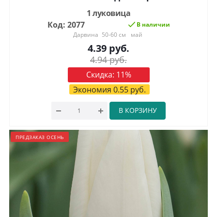
1 луковица
Код: 2077
В наличии
Дарвина
50-60 см
май
4.39
руб.
4.94
руб.
Скидка:
11
%
Экономия
0.55
руб.
В КОРЗИНУ
ПРЕДЗАКАЗ ОСЕНЬ