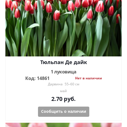
Тюльпан Де дайк
1 луковица
Код: 14861
Нет в наличии
Дарвина
55–60 см
май
2.70
руб.
Сообщить о наличии