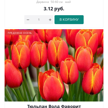
Дарвина
50-60 см
май
3.12
руб.
В КОРЗИНУ
ПРЕДЗАКАЗ ОСЕНЬ
Тюльпан Волд Фаворит