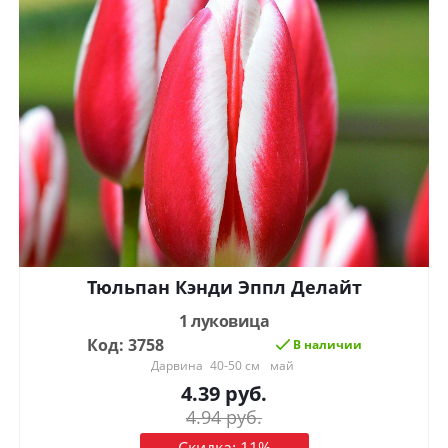
Тюльпан Кэнди Эппл Делайт
1 луковица
Код: 3758
В наличии
Дарвина
40-50 см
май
4.39
руб.
4.94
руб.