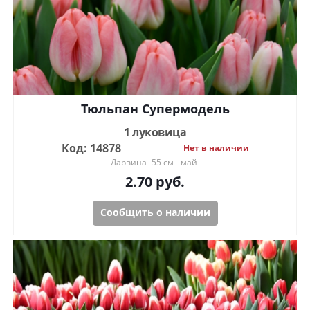
Тюльпан Супермодель
1 луковица
Код: 14878
Нет в наличии
Дарвина
55 см
май
2.70
руб.
Сообщить о наличии