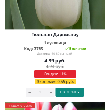
Тюльпан Дарвиcноу
1 луковица
Код: 3763
В наличии
Дарвина
60-80 см
май
4.39
руб.
4.94
руб.
Скидка:
11
%
Экономия
0.55
руб.
В КОРЗИНУ
ПРЕДЗАКАЗ ОСЕНЬ