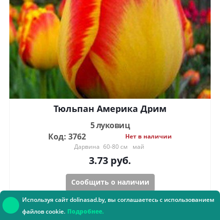
Тюльпан Америка Дрим
5 луковиц
Код: 3762
Нет в наличии
Дарвина
60-80 см
май
3.73
руб.
Сообщить о наличии
Используя сайт dolinasad.by, вы соглашаетесь с использованием
файлов cookie.
Подробнее.
Консультант онлайн