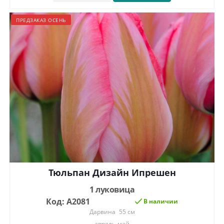
ПРЕДЗАКАЗ ОСЕНЬ
Тюльпан Дизайн Ипрешен
1 луковица
Код: А2081
В наличии
Дарвина
55 см
апрель-май