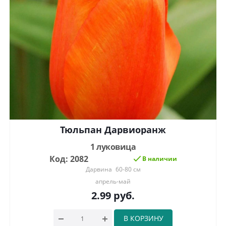
Тюльпан Дарвиоранж
1 луковица
Код: 2082
В наличии
Дарвина
60-80 см
апрель-май
2.99
руб.
В КОРЗИНУ