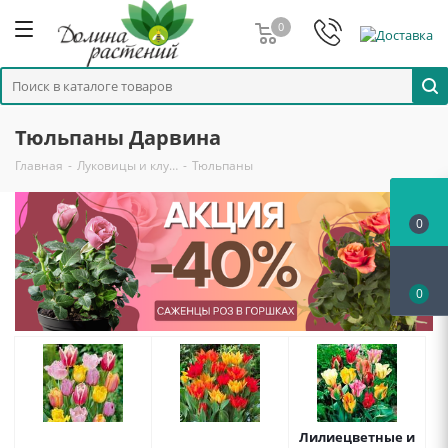
0
Тюльпаны Дарвина
Главная
-
Луковицы и клу…
-
Тюльпаны
0
0
Лилиецветные и