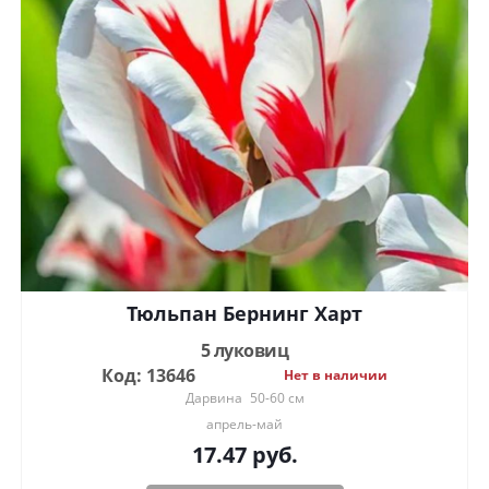
Тюльпан Бернинг Харт
5 луковиц
Код: 13646
Нет в наличии
Дарвина
50-60 см
апрель-май
17.47
руб.