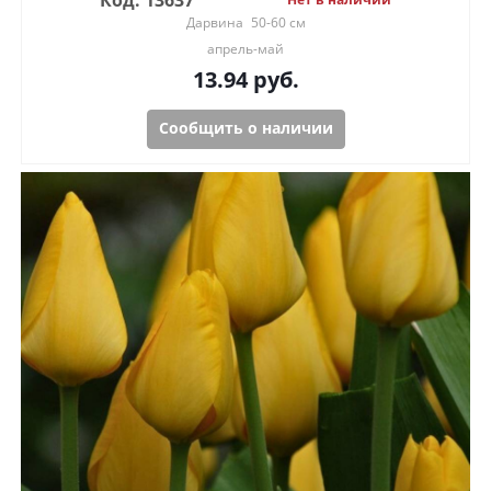
Код: 13637
Дарвина
50-60 см
апрель-май
13.94
руб.
Сообщить о наличии