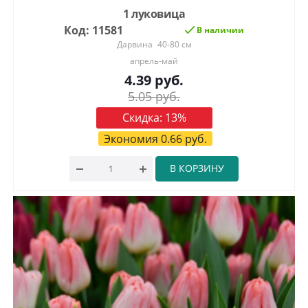
1 луковица
Код: 11581
В наличии
Дарвина
40-80 см
апрель-май
4.39
руб.
5.05
руб.
Скидка:
13
%
Экономия
0.66
руб.
В КОРЗИНУ