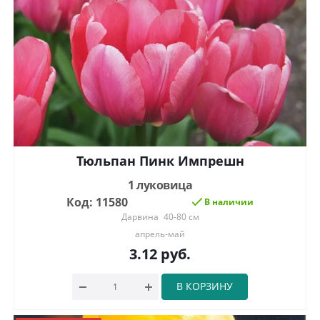
Тюльпан Пинк Импрешн
1 луковица
Код: 11580
В наличии
Дарвина
40-80 см
апрель-май
3.12
руб.
В КОРЗИНУ