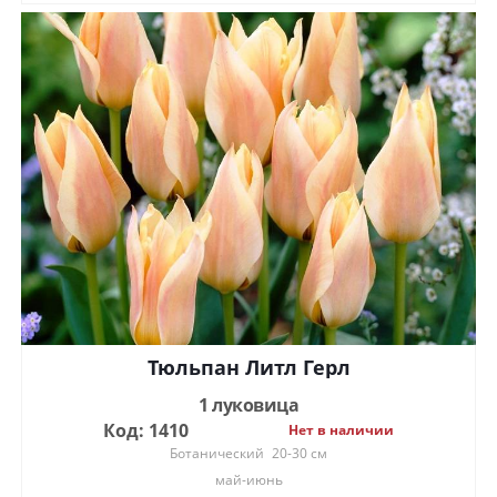
Тюльпан Литл Герл
1 луковица
Код: 1410
Нет в наличии
Ботанический
20-30 см
май-июнь