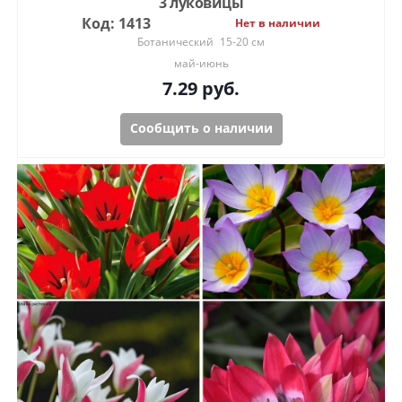
3 луковицы
Код: 1413
Нет в наличии
Ботанический
15-20 см
май-июнь
7.29
руб.
Сообщить о наличии