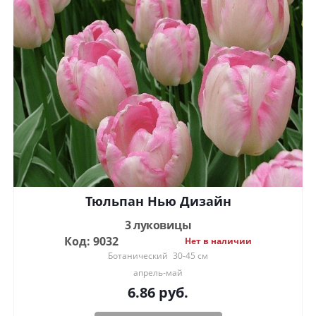
Тюльпан Нью Дизайн
3 луковицы
Код: 9032
Нет в наличии
Ботанический
30-45 см
апрель-май
6.86
руб.