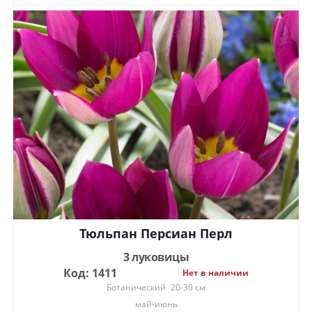
Тюльпан Персиан Перл
3 луковицы
Код: 1411
Нет в наличии
Ботанический
20-30 см
май-июнь