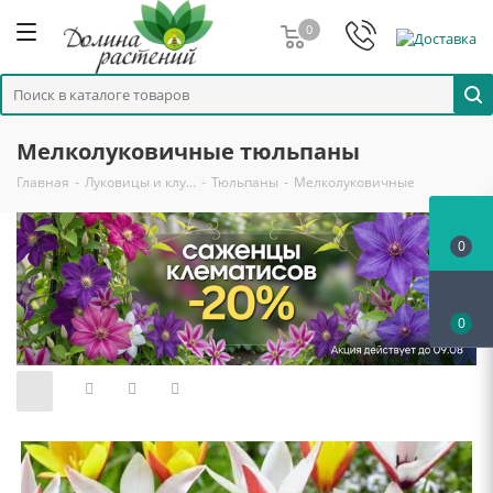
0
Мелколуковичные тюльпаны
Главная
-
Луковицы и клу…
-
Тюльпаны
-
Мелколуковичные
0
0