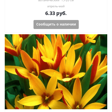
Ботанический
15-20 см
апрель-май
6.33
руб.
Сообщить о наличии