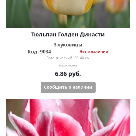
Тюльпан Голден Династи
3 луковицы
Код: 9034
Нет в наличии
Ботанический
30-40 см
май-июнь
6.86
руб.
Сообщить о наличии