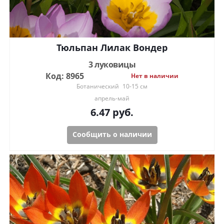
Тюльпан Лилак Вондер
3 луковицы
Код: 8965
Нет в наличии
Ботанический
10-15 см
апрель-май
6.47
руб.
Сообщить о наличии