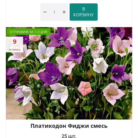
В
КОРЗИНУ
ОТПРАВИМ ЗА 1-3 ДНЯ
9
осталось
Платикодон Фиджи смесь
25 шт.