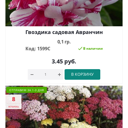
Гвоздика садовая Авранчин
0,1 гр.
Код: 1599С
В наличии
3.45
руб.
В КОРЗИНУ
ОТПРАВИМ ЗА 1-3 ДНЯ
8
осталось