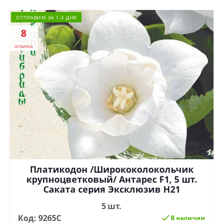
ОТПРАВИМ ЗА 1-3 ДНЯ
8
осталось
Платикодон /Ширококолокольчик
крупноцветковый/ Антарес F1, 5 шт.
Саката серия Эксклюзив Н21
5 шт.
Код: 9265С
В наличии