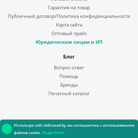
Гарантия на товар
Публичный договор/Политика конфиденциальности
Карта сайта
Оптовый прайс
Юридическим лицам и ИП
Блог
Вопрос-ответ
Помощь
Бренды
Печатный каталог
Используя сайт dolinasad.by, вы соглашаетесь с использованием
Указанные на сайте контакты и время работы магазина, являются в том
числе контактами и временем работы для связи по вопросам обращения
файлов cookie.
Подробнее.
покупателей о нарушении их прав.
ООО «Долина Растений», УНП: 192692943, свидетельство о гос. регистрации