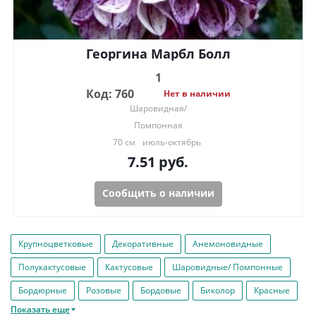
Георгина Марбл Болл
1
Код: 760
Нет в наличии
Шаровидная/
Помпонная
70 см
июль-октябрь
7.51
руб.
Сообщить о наличии
Крупноцветковые
Декоративные
Анемоновидные
Полукактусовые
Кактусовые
Шаровидные/ Помпонные
Бордюрные
Розовые
Бордовые
Биколор
Красные
Показать еще