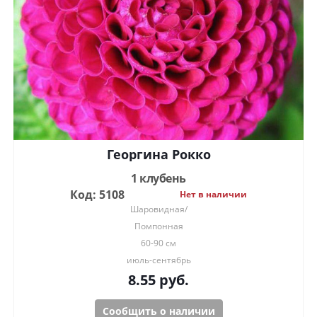
Георгина Рокко
1 клубень
Код: 5108
Нет в наличии
Шаровидная/
Помпонная
60-90 см
июль-сентябрь
8.55
руб.
Сообщить о наличии