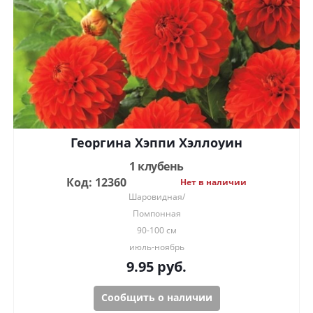
Георгина Хэппи Хэллоуин
1 клубень
Код: 12360
Нет в наличии
Шаровидная/
Помпонная
90-100 см
июль-ноябрь
9.95
руб.
Сообщить о наличии