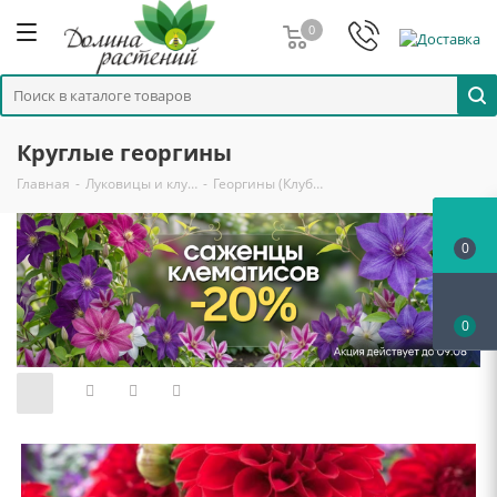
0
Круглые георгины
Главная
-
Луковицы и клу…
-
Георгины (Клуб…
0
0