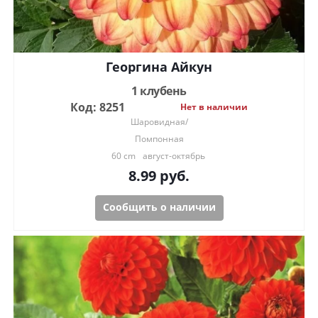
Георгина Айкун
1 клубень
Код: 8251
Нет в наличии
Шаровидная/
Помпонная
60 cm
август-октябрь
8.99
руб.
Сообщить о наличии