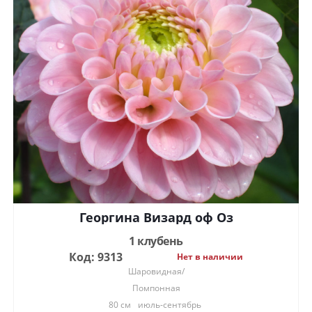
Георгина Визард оф Оз
1 клубень
Код: 9313
Нет в наличии
Шаровидная/
Помпонная
80 см
июль-сентябрь