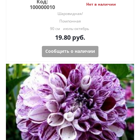
Код:
Нет в наличии
100000010
Шаровидная/
Помпонная
90 см
июль-октябрь
19.80
руб.
Сообщить о наличии