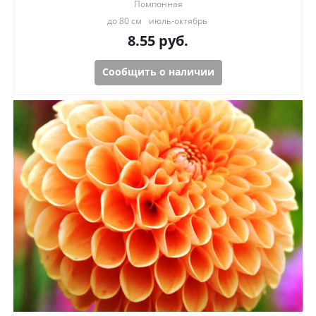
Помпонная
до 80 см
июль-октябрь
8.55
руб.
Сообщить о наличии