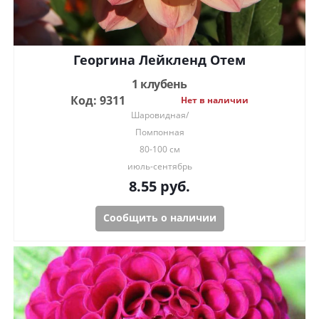
Георгина Лейкленд Отем
1 клубень
Код: 9311
Нет в наличии
Шаровидная/
Помпонная
80-100 см
июль-сентябрь
8.55
руб.
Сообщить о наличии