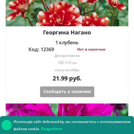
Георгина Нагано
1 клубень
Код: 12369
Нет в наличии
Декоративная
100-110 см
июль-октябрь
21.99
руб.
Сообщить о наличии
Используя сайт dolinasad.by, вы соглашаетесь с использованием
файлов cookie.
Подробнее.