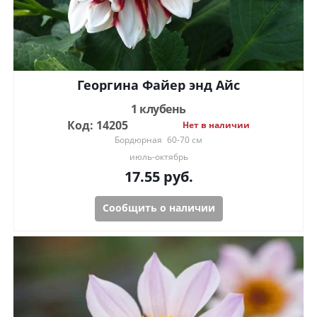
Георгина Файер энд Айс
1 клубень
Код: 14205
Нет в наличии
Бордюрная
60-70 см
июль-октябрь
17.55
руб.
Сообщить о наличии