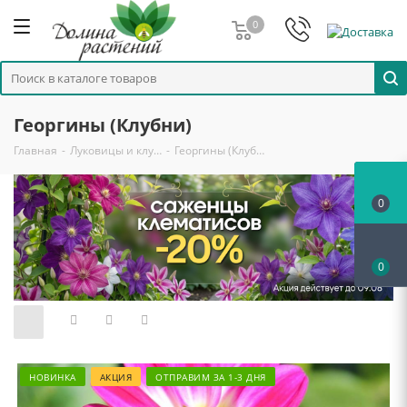
0
Георгины (Клубни)
Главная
-
Луковицы и клу…
-
Георгины (Клуб…
0
0
НОВИНКА
АКЦИЯ
ОТПРАВИМ ЗА 1-3 ДНЯ