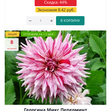
Скидка:
44
%
Экономия
8.42
руб.
В КОРЗИНУ
АКЦИЯ
ОТПРАВИМ ЗА 1-3 ДНЯ
8
осталось
Георгина Микс Пеперминт