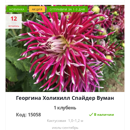
НОВИНКА
АКЦИЯ
ОТПРАВИМ ЗА 1-3 ДНЯ
12
осталось
Георгина Холихилл Спайдер Вуман
1 клубень
Код: 15058
В наличии
Кактусовая
1,0–1,2 м
июль-сентябрь