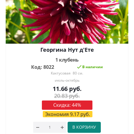
Георгина Нут д'Ете
1 клубень
Код: 8022
В наличии
Кактусовая
80 см.
июль-октябрь
11.66
руб.
20.83
руб.
Скидка:
44
%
Экономия
9.17
руб.
В КОРЗИНУ