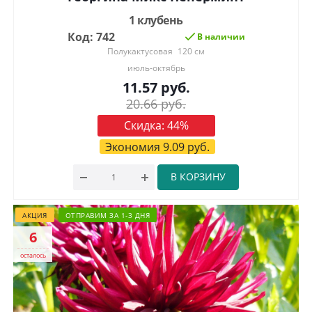
1 клубень
Код: 742
В наличии
Полукактусовая
120 см
июль-октябрь
11.57
руб.
20.66
руб.
Скидка:
44
%
Экономия
9.09
руб.
В КОРЗИНУ
АКЦИЯ
ОТПРАВИМ ЗА 1-3 ДНЯ
6
осталось