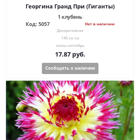
Георгина Гранд При (Гиганты)
1 клубень
Код: 5057
Нет в наличии
Декоративная
140 см см
июль-сентябрь
17.87
руб.
Сообщить о наличии