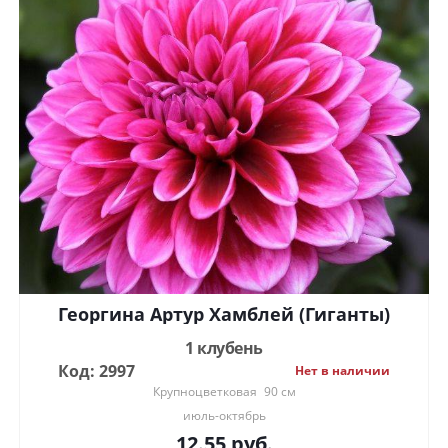
Георгина Артур Хамблей (Гиганты)
1 клубень
Код: 2997
Нет в наличии
Крупноцветковая
90 см
июль-октябрь
12.55
руб.