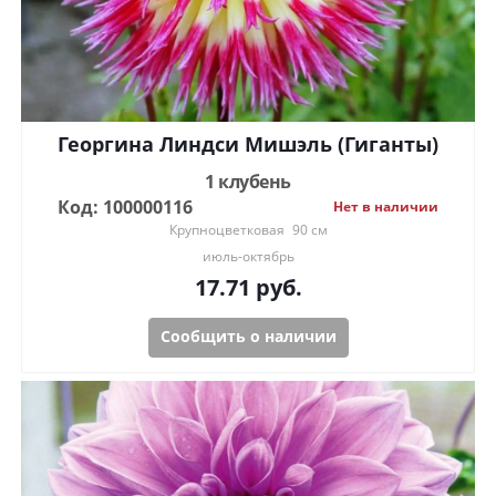
Георгина Линдси Мишэль (Гиганты)
1 клубень
Код: 100000116
Нет в наличии
Крупноцветковая
90 см
июль-октябрь
17.71
руб.
Сообщить о наличии