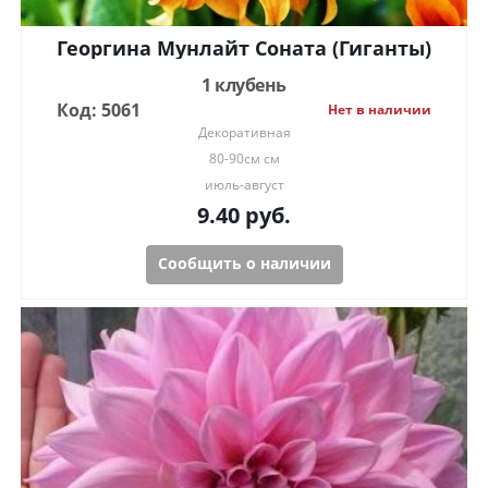
Георгина Мунлайт Соната (Гиганты)
1 клубень
Код: 5061
Нет в наличии
Декоративная
80-90см см
июль-август
9.40
руб.
Сообщить о наличии