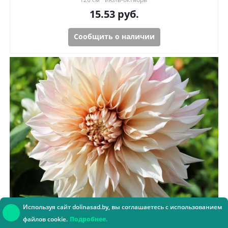
15.53
руб.
Сообщить о наличии
Используя сайт dolinasad.by, вы соглашаетесь с использованием
Георгина Кафэй оу Лай (Гиганты)
файлов cookie.
Подробнее.
Консультант онлайн