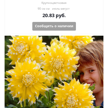
Крупноцветковая
90 см см
июль-август
20.83
руб.
Сообщить о наличии