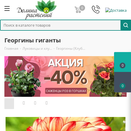
0
Георгины гиганты
Главная
-
Луковицы и клу…
-
Георгины (Клуб…
0
0