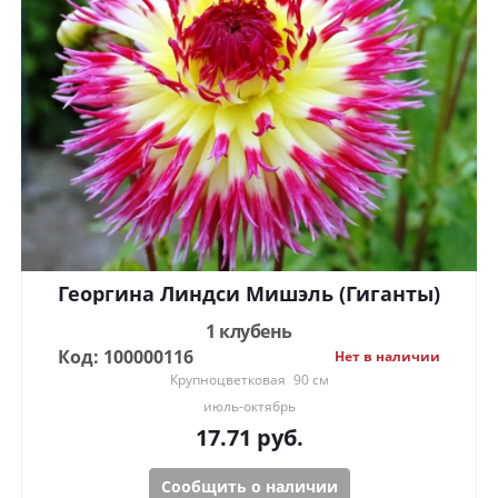
Георгина Линдси Мишэль (Гиганты)
1 клубень
Код: 100000116
Нет в наличии
Крупноцветковая
90 см
июль-октябрь
17.71
руб.
Сообщить о наличии