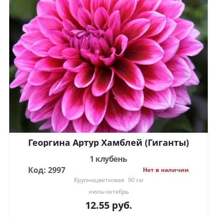
Георгина Артур Хамблей (Гиганты)
1 клубень
Код: 2997
Нет в наличии
Крупноцветковая
90 см
июль-октябрь
12.55
руб.