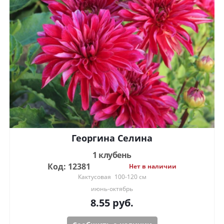
Георгина Селина
1 клубень
Код: 12381
Нет в наличии
Кактусовая
100-120 см
июнь-октябрь
8.55
руб.