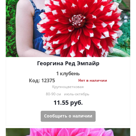
Георгина Ред Эмпайр
1 клубень
Код: 12375
Нет в наличии
Крупноцветковая
80-90 см
июль-октябрь
11.55
руб.
Сообщить о наличии