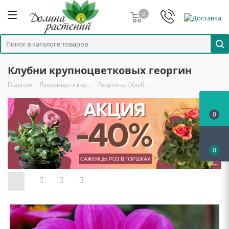
0
Клубни крупноцветковых георгин
Главная
-
Луковицы и клу…
-
Георгины (Клуб…
0
0