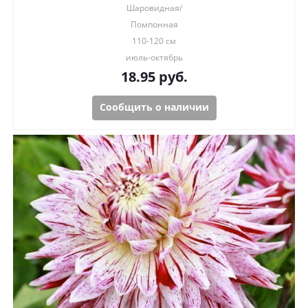
Шаровидная/
Помпонная
110-120 см
июль-октябрь
18.95
руб.
Сообщить о наличии