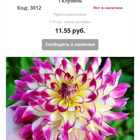
1 клубень
Код: 3012
Нет в наличии
Крупноцветковая
110 см
июль-октябрь
11.55
руб.
Сообщить о наличии