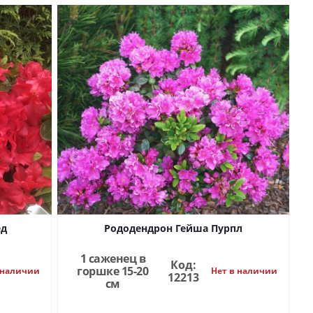
ед
Рододендрон Гейша Пурпл
1 саженец в
Код:
горшке 15-20
 наличии
Нет в наличии
12213
см