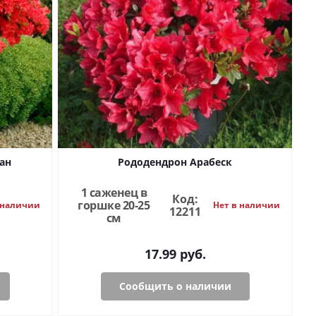
ан
Рододендрон Арабеск
1 саженец в
Код:
горшке 20-25
 наличии
Нет в наличии
12211
см
17.99
руб.
Сообщить о наличии