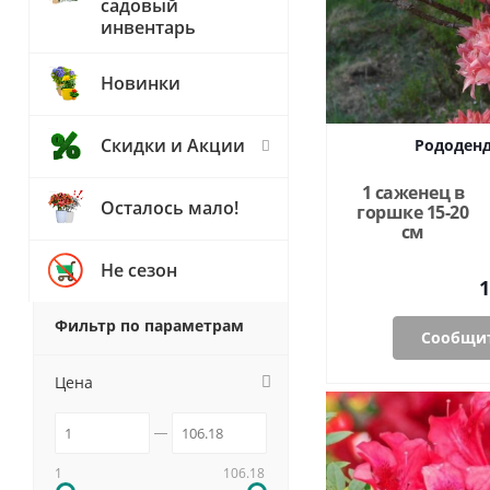
садовый
инвентарь
Новинки
Скидки и Акции
Рододен
1 саженец в
Осталось мало!
горшке 15-20
см
Не сезон
1
Фильтр по параметрам
Сообщит
Цена
1
106.18