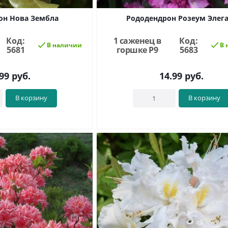
он Нова Зембла
Рододендрон Розеум Элега
Код:
1 саженец в
Код:
В наличии
В 
5681
горшке Р9
5683
99
руб.
14.99
руб.
В корзину
В корзину