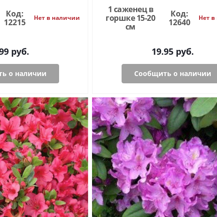
1 саженец в
Код:
Код:
горшке 15-20
Нет в наличии
Нет в
12215
12640
см
99
руб.
19.95
руб.
ь о наличии
Сообщить о наличии