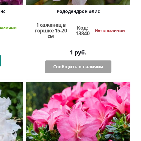
нс
Рододендрон Элис
1 саженец в
Код:
наличии
горшке 15-20
Нет в наличии
13840
см
1
руб.
Сообщить о наличии