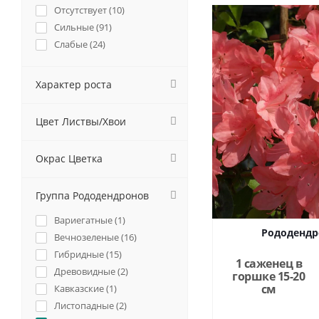
Отсутствует (
10
)
Сильные (
91
)
Слабые (
24
)
Характер роста
Цвет Листвы/Хвои
Окрас Цветка
Группа Рододендронов
Вариегатные (
1
)
Рододендр
Вечнозеленые (
16
)
Гибридные (
15
)
1 саженец в
Древовидные (
2
)
горшке 15-20
см
Кавказские (
1
)
Листопадные (
2
)