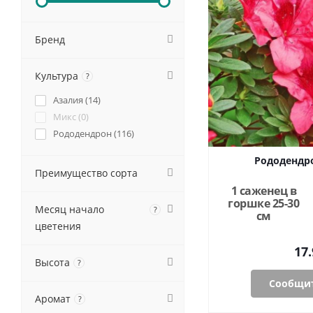
Бренд
Культура
?
Азалия (
14
)
Микс (
0
)
Рододендрон (
116
)
Рододендро
Преимущество сорта
1 саженец в
горшке 25-30
Месяц начало
?
см
цветения
17.
Высота
?
Сообщит
Аромат
?