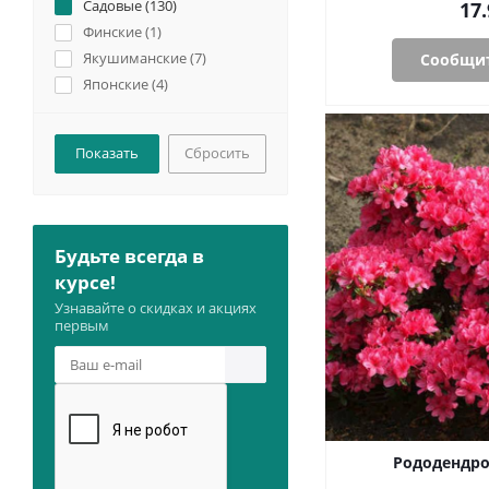
Садовые (
130
)
17.
Финские (
1
)
Якушиманские (
7
)
Сообщит
Японские (
4
)
Сбросить
Будьте всегда в
курсе!
Узнавайте о скидках и акциях
первым
Рододендро