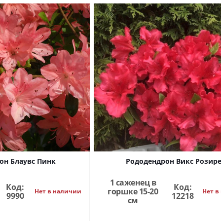
он Блаувс Пинк
Рододендрон Викс Розир
1 саженец в
Код:
Код:
горшке 15-20
Нет в наличии
Нет в
9990
12218
см