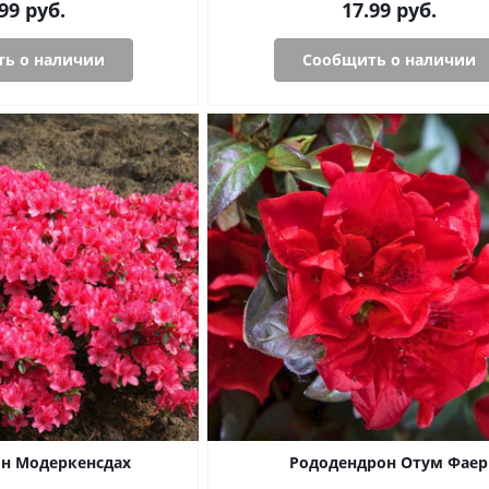
99
руб.
17.99
руб.
ь о наличии
Сообщить о наличии
н Модеркенсдах
Рододендрон Отум Фаер