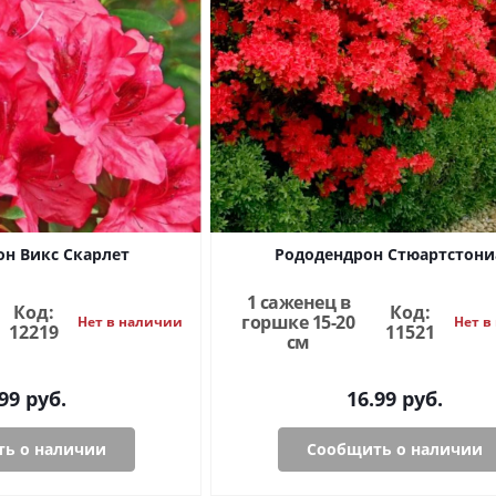
н Викс Скарлет
Рододендрон Стюартстони
1 саженец в
Код:
Код:
горшке 15-20
Нет в наличии
Нет в
12219
11521
см
99
руб.
16.99
руб.
ь о наличии
Сообщить о наличии