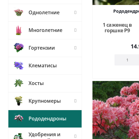
Рододендр
Однолетние
1 саженец в
Многолетние
горшке Р9
14.
Гортензии
Клематисы
Хосты
Крупномеры
Рододендроны
Удобрения и