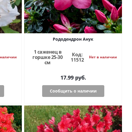
Рододендрон Анук
1 саженец в
Код:
горшке 25-30
 наличии
Нет в наличии
11512
см
17.99
руб.
Сообщить о наличии