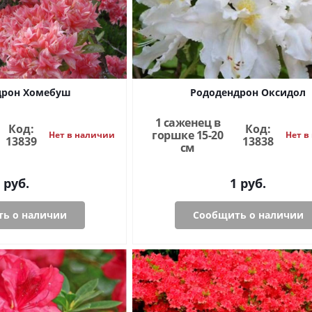
дрон Хомебуш
Рододендрон Оксидол
1 саженец в
Код:
Код:
горшке 15-20
Нет в наличии
Нет в
13839
13838
см
руб.
1
руб.
ь о наличии
Сообщить о наличии